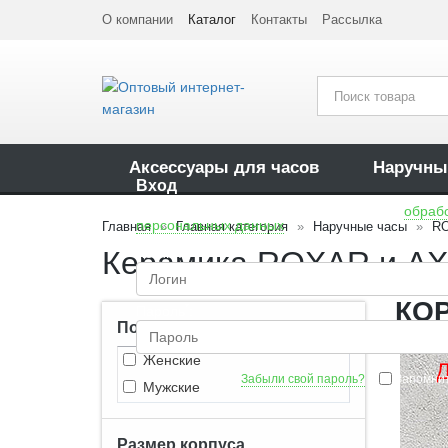
О компании
Каталог
Контакты
Рассылка
Аксессуары для часов
Наручны
Вход
Нажимая на кнопку вы соглашаетесь на
обраб
персональных данных
Главная
Главная категория
Наручные часы
R
*
Керамика ROXAR и A
Логин
:
КО
*
Пароль
:
Пол
Женские
Забыли свой пароль?
Запомни
Мужские
Размер корпуса