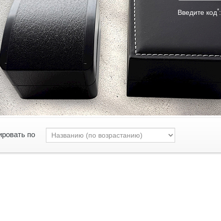
*
Введите код
:
ировать по